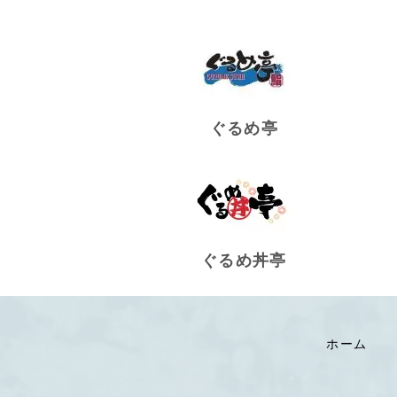
ぐるめ亭
ぐるめ丼亭
ホーム