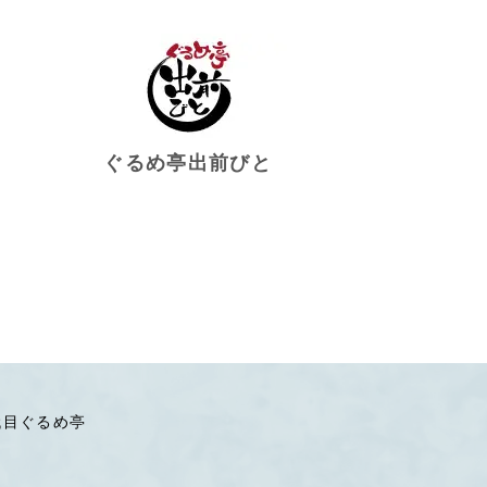
ぐるめ亭出前びと
代目ぐるめ亭